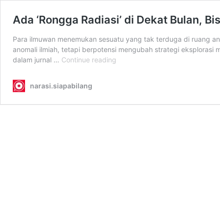
Ada ‘Rongga Radiasi’ di Dekat Bulan, B
Para ilmuwan menemukan sesuatu yang tak terduga di ruang ant
anomali ilmiah, tetapi berpotensi mengubah strategi eksplorasi
Ada
dalam jurnal …
Continue reading
‘Rongga
Radiasi’
narasi.siapabilang
di
Dekat
Bulan,
Bisa
Ubah
Cara
Manusia
Menjelajah
Luar
Angkasa