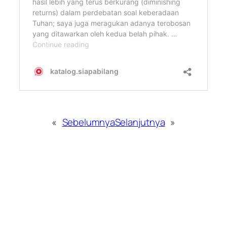
«
Sebelumnya
Selanjutnya
»