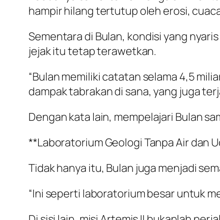
hampir hilang tertutup oleh erosi, cuaca
Sementara di Bulan, kondisi yang nyar
jejak itu tetap terawetkan.
“Bulan memiliki catatan selama 4,5 milia
dampak tabrakan di sana, yang juga terja
Dengan kata lain, mempelajari Bulan sa
**Laboratorium Geologi Tanpa Air dan U
Tidak hanya itu, Bulan juga menjadi se
“Ini seperti laboratorium besar untuk m
Di sisi lain, misi Artemis II bukanlah 