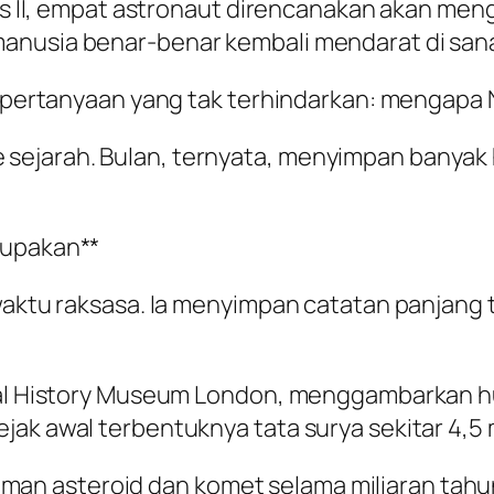
mis II, empat astronaut direncanakan akan meng
anusia benar-benar kembali mendarat di san
ul pertanyaan yang tak terhindarkan: mengapa
ejarah. Bulan, ternyata, menyimpan banyak 
lupakan**
 waktu raksasa. Ia menyimpan catatan panjang 
tural History Museum London, menggambarkan 
ak awal terbentuknya tata surya sekitar 4,5 mi
 asteroid dan komet selama miliaran tahun. B