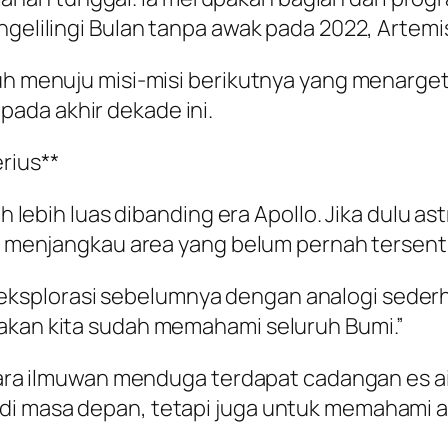
ngelilingi Bulan tanpa awak pada 2022, Artemi
jauh menuju misi-misi berikutnya yang menar
ada akhir dekade ini.
rius**
uh lebih luas dibanding era Apollo. Jika dulu a
gin menjangkau area yang belum pernah tersent
ksplorasi sebelumnya dengan analogi sederh
takan kita sudah memahami seluruh Bumi.”
 para ilmuwan menduga terdapat cadangan es air
i masa depan, tetapi juga untuk memahami asa