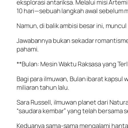
eksplorasi antariksa. Melalui misi Arte
10 hari—sebuah langkah awal sebelum m
Namun, di balik ambisi besar ini, munc
Jawabannya bukan sekadar romantisme s
pahami.
**Bulan: Mesin Waktu Raksasa yang Ter
Bagi para ilmuwan, Bulan ibarat kapsul
miliaran tahun lalu.
Sara Russell, ilmuwan planet dari Na
“saudara kembar” yang telah bersama sej
Keduanya sama-sama mengalami hantaman