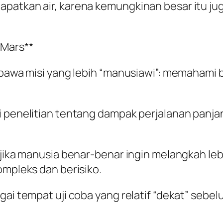
apatkan air, karena kemungkinan besar itu j
 Mars**
embawa misi yang lebih “manusiawi”: memaham
 penelitian tentang dampak perjalanan panjang 
 jika manusia benar-benar ingin melangkah lebi
ompleks dan berisiko.
agai tempat uji coba yang relatif “dekat” se