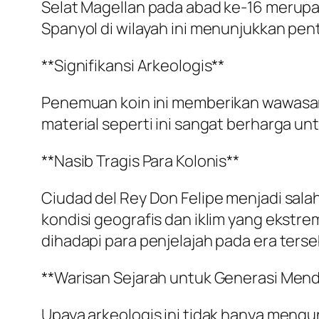
Selat Magellan pada abad ke-16 merupak
Spanyol di wilayah ini menunjukkan pen
**Signifikansi Arkeologis**
Penemuan koin ini memberikan wawasan b
material seperti ini sangat berharga un
**Nasib Tragis Para Kolonis**
Ciudad del Rey Don Felipe menjadi sala
kondisi geografis dan iklim yang ekstr
dihadapi para penjelajah pada era terse
**Warisan Sejarah untuk Generasi Men
Upaya arkeologis ini tidak hanya mengu