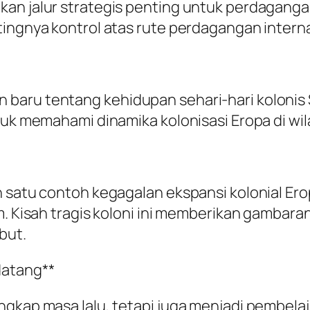
an jalur strategis penting untuk perdaganga
tingnya kontrol atas rute perdagangan interna
aru tentang kehidupan sehari-hari kolonis S
tuk memahami dinamika kolonisasi Eropa di wil
h satu contoh kegagalan ekspansi kolonial Er
em. Kisah tragis koloni ini memberikan gambar
but.
datang**
ngkap masa lalu, tetapi juga menjadi pembela