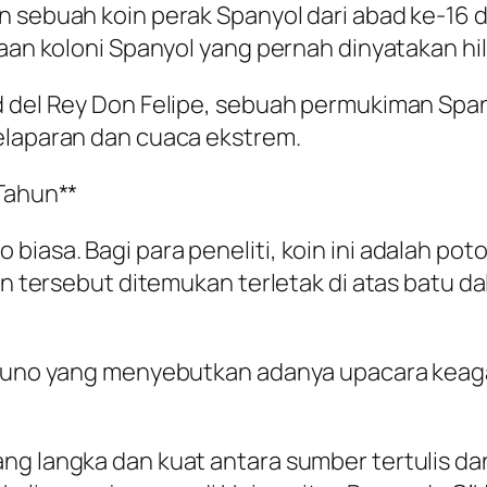
 sebuah koin perak Spanyol dari abad ke-16 d
daan koloni Spanyol yang pernah dinyatakan hil
d del Rey Don Felipe, sebuah permukiman Spa
elaparan dan cuaca ekstrem.
 Tahun**
biasa. Bagi para peneliti, koin ini adalah po
oin tersebut ditemukan terletak di atas batu 
si kuno yang menyebutkan adanya upacara kea
ng langka dan kuat antara sumber tertulis dan