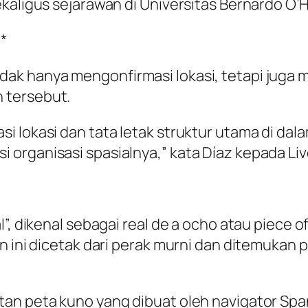
kaligus sejarawan di Universitas Bernardo O’H
*
ak hanya mengonfirmasi lokasi, tetapi juga 
 tersebut.
i lokasi dan tata letak struktur utama di d
organisasi spasialnya,” kata Díaz kepada Liv
”, dikenal sebagai real de a ocho atau piece o
in ini dicetak dari perak murni dan ditemuka
tan peta kuno yang dibuat oleh navigator Sp