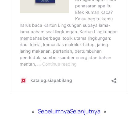
«
Sebelumnya
Selanjutnya
»