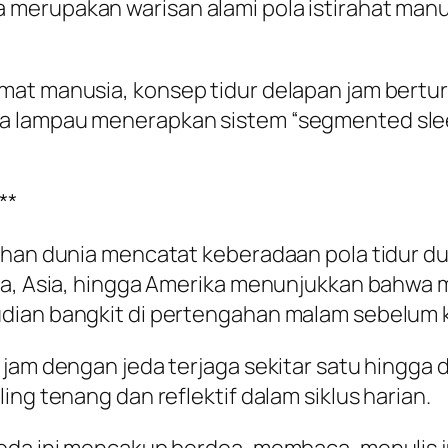
merupakan warisan alami pola istirahat manu
t manusia, konsep tidur delapan jam berturut-
 lampau menerapkan sistem “segmented sleep” 
**
lahan dunia mencatat keberadaan pola tidur d
ka, Asia, hingga Amerika menunjukkan bahwa m
dian bangkit di pertengahan malam sebelum k
jam dengan jeda terjaga sekitar satu hingga d
ing tenang dan reflektif dalam siklus harian.