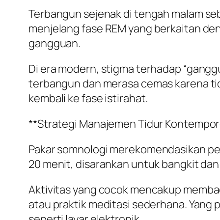
Terbangun sejenak di tengah malam sebe
menjelang fase REM yang berkaitan deng
gangguan.
Di era modern, stigma terhadap “gangg
terbangun dan merasa cemas karena tida
kembali ke fase istirahat.
**Strategi Manajemen Tidur Kontempor
Pakar somnologi merekomendasikan pende
20 menit, disarankan untuk bangkit da
Aktivitas yang cocok mencakup memba
atau praktik meditasi sederhana. Yang p
seperti layar elektronik.