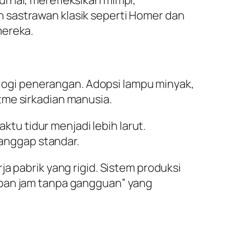
urnal, merefleksikan mimpi,
 sastrawan klasik seperti Homer dan
mereka.
nologi penerangan. Adopsi lampu minyak,
tme sirkadian manusia.
u tidur menjadi lebih larut.
ianggap standar.
a pabrik yang rigid. Sistem produksi
apan jam tanpa gangguan” yang