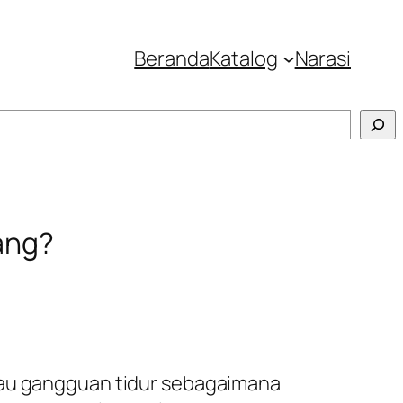
Beranda
Katalog
Narasi
lang?
atau gangguan tidur sebagaimana