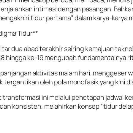
eda ini mencakup berdoa, membaca, menulis j
enjalankan intimasi dengan pasangan. Bahkan
mengakhiri tidur pertama” dalam karya-karya 
digma Tidur**
ekitar dua abad terakhir seiring kemajuan tek
-18 hingga ke-19 mengubah fundamentalnya ri
jangan aktivitas malam hari, menggeser wakt
ik tergantikan oleh pola monofasik yang kini d
ransformasi ini melalui penetapan jadwal kerj
dan konsisten, melahirkan konsep “tidur del