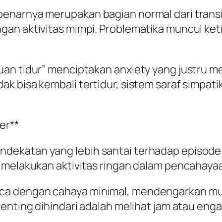
narnya merupakan bagian normal dari transis
an aktivitas mimpi. Problematika muncul ketik
uan tidur” menciptakan anxiety yang justru m
k bisa kembali tertidur, sistem saraf simpati
er**
katan yang lebih santai terhadap episode ter
n melakukan aktivitas ringan dalam pencahaya
ca dengan cahaya minimal, mendengarkan mu
enting dihindari adalah melihat jam atau enga