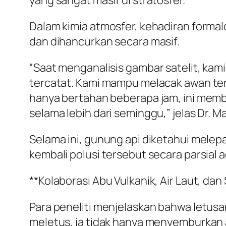
yang sangat masif di stratosfer.
Dalam kimia atmosfer, kehadiran formal
dan dihancurkan secara masif.
“Saat menganalisis gambar satelit, kam
tercatat. Kami mampu melacak awan ter
hanya bertahan beberapa jam, ini me
selama lebih dari seminggu,” jelas Dr. 
Selama ini, gunung api diketahui mele
kembali polusi tersebut secara parsial 
**Kolaborasi Abu Vulkanik, Air Laut, dan
Para peneliti menjelaskan bahwa letusa
meletus, ia tidak hanya menyemburkan a