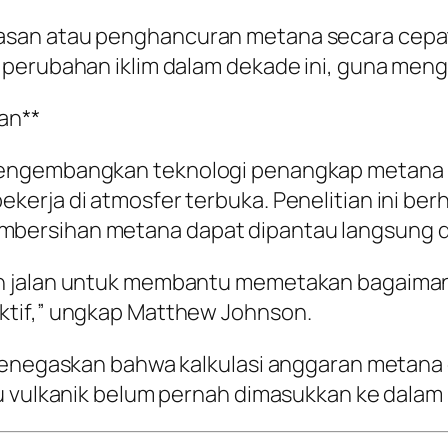
san atau penghancuran metana secara cepat 
erubahan iklim dalam dekade ini, guna menghin
an**
mengembangkan teknologi penangkap metana b
kerja di atmosfer terbuka. Penelitian ini be
ersihan metana dapat dipantau langsung dar
an jalan untuk membantu memetakan bagaim
ktif,” ungkap Matthew Johnson.
menegaskan bahwa kalkulasi anggaran metana g
bu vulkanik belum pernah dimasukkan ke dalam