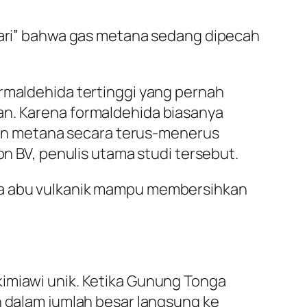
 jari” bahwa gas metana sedang dipecah
ormaldehida tertinggi yang pernah
an. Karena formaldehida biasanya
an metana secara terus-menerus
on BV, penulis utama studi tersebut.
hwa abu vulkanik mampu membersihkan
kimiawi unik. Ketika Gunung Tonga
n dalam jumlah besar langsung ke