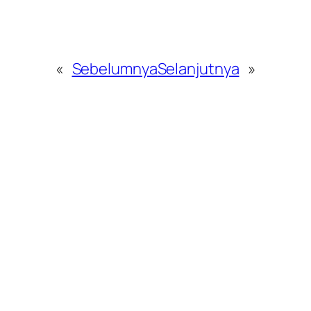
«
Sebelumnya
Selanjutnya
»