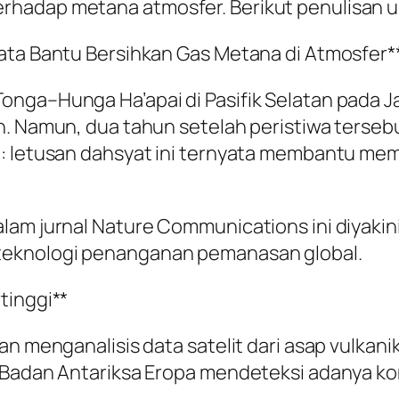
hadap metana atmosfer. Berikut penulisan ul
yata Bantu Bersihkan Gas Metana di Atmosfer*
nga–Hunga Ha’apai di Pasifik Selatan pada Ja
rn. Namun, dua tahun setelah peristiwa terse
a: letusan dahsyat ini ternyata membantu mem
lam jurnal Nature Communications ini diyakin
teknologi penanganan pemanasan global.
tinggi**
an menganalisis data satelit dari asap vulkan
k Badan Antariksa Eropa mendeteksi adanya ko