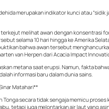
dehida merupakan indikator kunci atau “sidik
i terkejut melihat awan dengan konsentrasi f
sebut selama 10 hari hingga ke Amerika Selat
mbuktikan bahwa awan tersebut menghancurk
Maarten van Herpen dari Acacia Impact Innovati
paskan metana saat erupsi. Namun, fakta ba
adalah informasi baru dalam dunia sains.
 Sinar Matahari**
n Tonga secara tidak sengaja memicu proses 
bu, tetapi juga melontarkan air laut yang asi