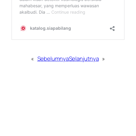
«
Sebelumnya
Selanjutnya
»