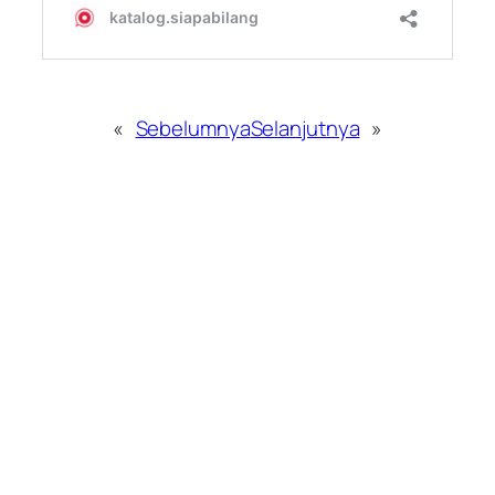
«
Sebelumnya
Selanjutnya
»