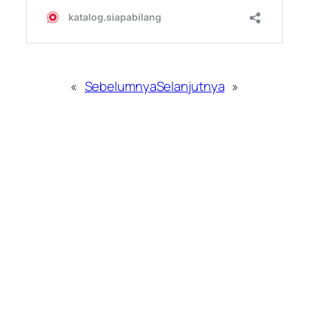
«
Sebelumnya
Selanjutnya
»