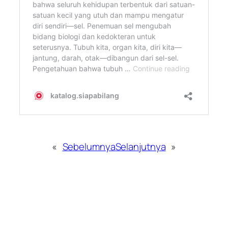
«
Sebelumnya
Selanjutnya
»