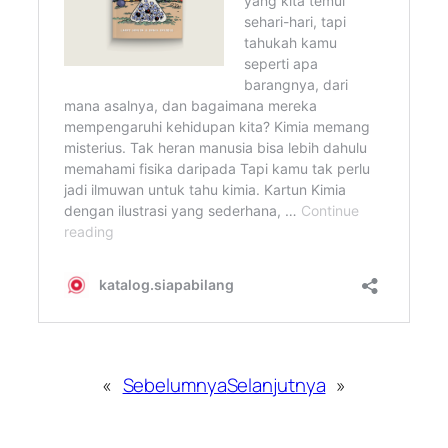
«
Sebelumnya
Selanjutnya
»