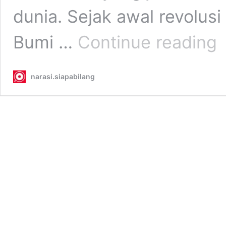
dunia. Sejak awal revolusi 
Me
Bumi …
Continue reading
Wi
Ark
Me
narasi.siapabilang
3
Kal
Le
Ce
Di
Ba
Bu
La