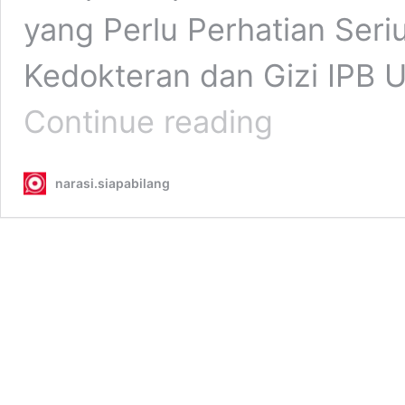
yang Perlu Perhatian Seri
Kedokteran dan Gizi IPB Un
Mengenal
Continue reading
Bruxism,
Kebiasaan
Menggertakkan
narasi.siapabilang
Gigi
Saat
Tidur