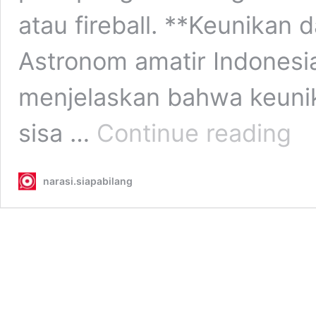
atau fireball. **Keunikan 
Astronom amatir Indonesia
menjelaskan bahwa keunika
Meng
sisa …
Continue reading
Huja
Mete
Lyrid:
narasi.siapabilang
Raha
di
Balik
Kilat
“Fireb
yang
Meng
Langi
April