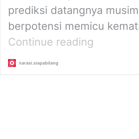
prediksi datangnya musi
berpotensi memicu kemati
Muka
Continue reading
Air
Danau
Toba
narasi.siapabilang
Susut
1,6
Meter,
Ahli
IPB
Ingatkan
Risiko
Kematian
Massal
Ikan