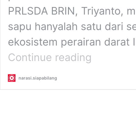
PRLSDA BRIN, Triyanto, m
sapu hanyalah satu dari s
ekosistem perairan darat 
Pakar
Continue reading
BRIN:
Jangan
Hanya
narasi.siapabilang
Fokus
Ikan
Sapu-
sapu,
Ada
18
Spesies
Invasif
Mengintai
Perairan