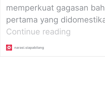
memperkuat gagasan bahw
pertama yang didomestik
Persahabatan
Continue reading
Manusia
dan
Anjing
narasi.siapabilang
Sudah
Terjalin
Sejak
14.000
Tahun
Lalu