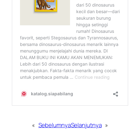
«
Sebelumnya
Selanjutnya
»