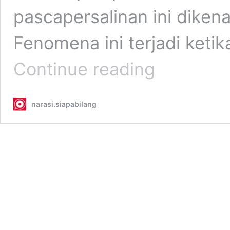
pascapersalinan ini dikena
Fenomena ini terjadi ket
Rambut
Continue reading
Rontok
Parah
Setelah
narasi.siapabilang
Melahirkan?
Jangan
Panik,
Ini
Penjelasan
Medisnya