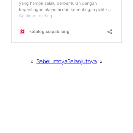
«
Sebelumnya
Selanjutnya
»