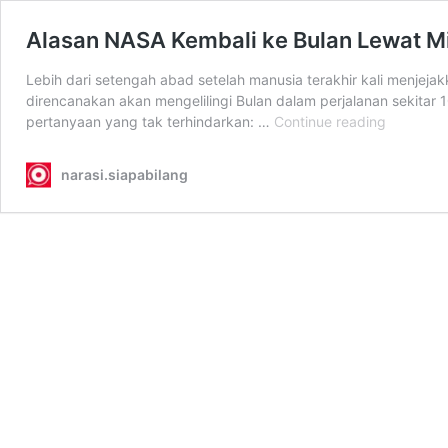
Alasan NASA Kembali ke Bulan Lewat Mis
Lebih dari setengah abad setelah manusia terakhir kali menjejak
direncanakan akan mengelilingi Bulan dalam perjalanan sekitar
Alasan
pertanyaan yang tak terhindarkan: …
Continue reading
NASA
Kembali
narasi.siapabilang
ke
Bulan
Lewat
Misi
Artemis
II,
Bukan
Sekadar
Nostalgia