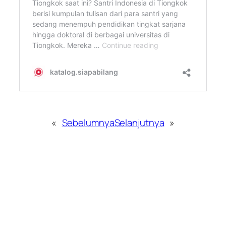
«
Sebelumnya
Selanjutnya
»