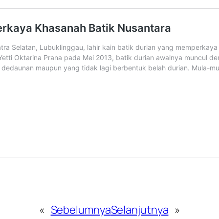
«
Sebelumnya
Selanjutnya
»