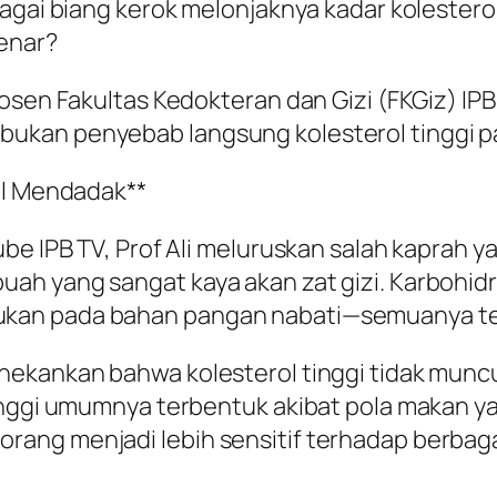
bagai biang kerok melonjaknya kadar kolestero
enar?
osen Fakultas Kedokteran dan Gizi (FKGiz) IPB 
ukan penyebab langsung kolesterol tinggi p
ol Mendadak**
be IPB TV, Prof Ali meluruskan salah kaprah ya
 yang sangat kaya akan zat gizi. Karbohidrat,
an pada bahan pangan nabati—semuanya terk
nekankan bahwa kolesterol tinggi tidak munc
tinggi umumnya terbentuk akibat pola makan y
rang menjadi lebih sensitif terhadap berbag