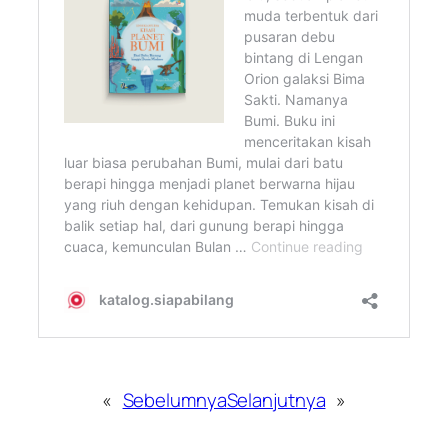
«
Sebelumnya
Selanjutnya
»