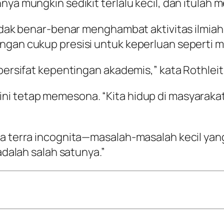
ya mungkin sedikit terlalu kecil, dan itulah m
tidak benar-benar menghambat aktivitas ilmiah
ngan cukup presisi untuk keperluan seperti m
 bersifat kepentingan akademis,” kata Rothleit
ni tetap memesona. “Kita hidup di masyaraka
da terra incognita—masalah-masalah kecil ya
 adalah salah satunya.”