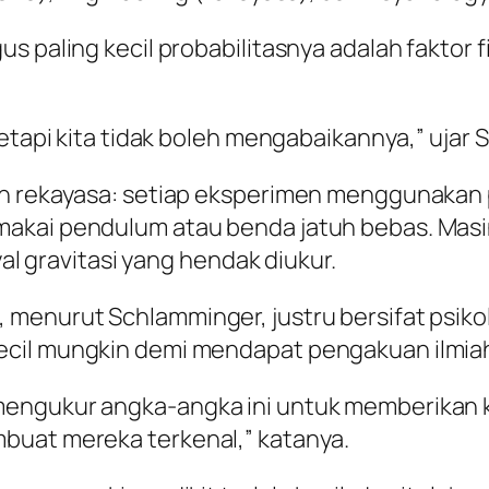
us paling kecil probabilitasnya adalah faktor
tetapi kita tidak boleh mengabaikannya,” ujar
san rekayasa: setiap eksperimen menggunak
makai pendulum atau benda jatuh bebas. Mas
yal gravitasi yang hendak diukur.
menurut Schlamminger, justru bersifat psikol
ecil mungkin demi mendapat pengakuan ilmia
mengukur angka-angka ini untuk memberikan k
buat mereka terkenal,” katanya.