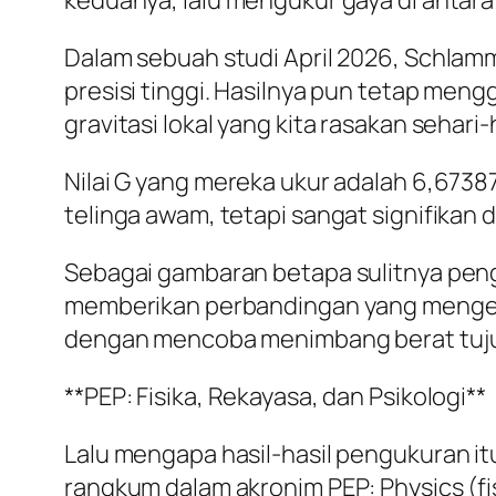
keduanya, lalu mengukur gaya di antara
Dalam sebuah studi April 2026, Schla
presisi tinggi. Hasilnya pun tetap men
gravitasi lokal yang kita rasakan sehari-h
Nilai G yang mereka ukur adalah 6,67387
telinga awam, tetapi sangat signifikan 
Sebagai gambaran betapa sulitnya penguk
memberikan perbandingan yang mengena: 
dengan mencoba menimbang berat tujuh
**PEP: Fisika, Rekayasa, dan Psikologi**
Lalu mengapa hasil-hasil pengukuran i
rangkum dalam akronim PEP: Physics (fis