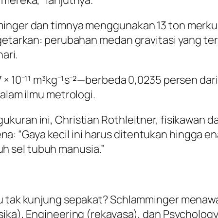
 mereka,” lanjutnya.
mminger dan timnya menggunakan 13 ton merku
ggetarkan: perubahan medan gravitasi yang te
ari.
 × 10⁻¹¹ m³kg⁻¹s⁻²—berbeda 0,0235 persen dari
dalam ilmu metrologi.
uran ini, Christian Rothleitner, fisikawan da
“Gaya kecil ini harus ditentukan hingga enam
 sel tubuh manusia.”
tu tak kunjung sepakat? Schlamminger menaw
ika), Engineering (rekayasa), dan Psychology 