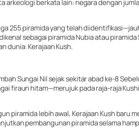
 arkeologi berkata lain: negara dengan jumla
ga 255 piramida yang telah diidentifikasi—jau
ni dikenal sebagai piramida Nubia atau pirami
n dunia: Kerajaan Kush.
*
mbah Sungai Nil sejak sekitar abad ke-8 Sebe
ai firaun hitam—merujuk pada raja-raja Kush
n piramida lebih awal, Kerajaan Kush baru me
njutkan pembangunan piramida selama hampir