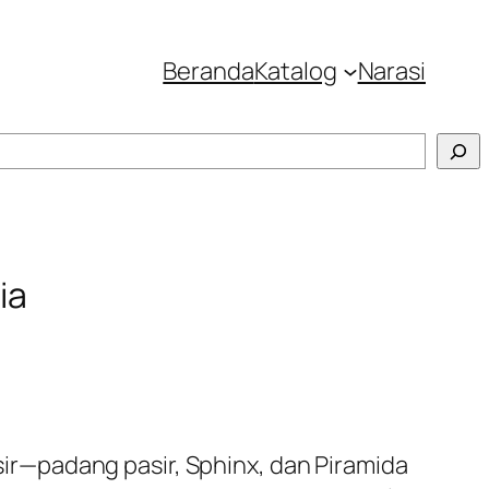
Beranda
Katalog
Narasi
ia
r—padang pasir, Sphinx, dan Piramida