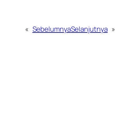
«
Sebelumnya
Selanjutnya
»