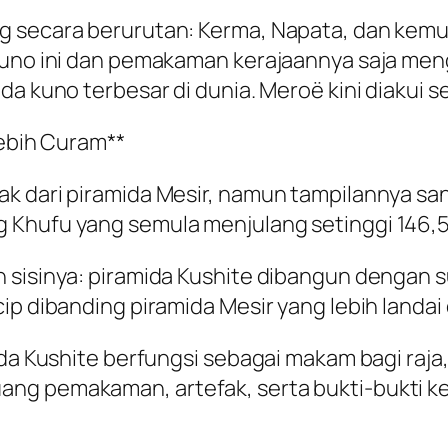
ng secara berurutan: Kerma, Napata, dan kem
 kuno ini dan pemakaman kerajaannya saja men
da kuno terbesar di dunia. Meroë kini diakui
Lebih Curam**
k dari piramida Mesir, namun tampilannya sa
 Khufu yang semula menjulang setinggi 146,5
 sisinya: piramida Kushite dibangun dengan s
ip dibanding piramida Mesir yang lebih landai 
da Kushite berfungsi sebagai makam bagi raja, 
ang pemakaman, artefak, serta bukti-bukti k