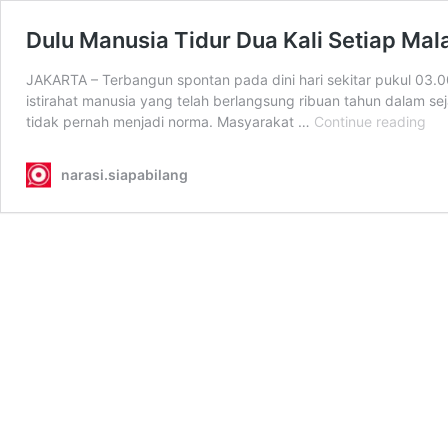
Dulu Manusia Tidur Dua Kali Setiap Mal
JAKARTA – Terbangun spontan pada dini hari sekitar pukul 03
istirahat manusia yang telah berlangsung ribuan tahun dalam sej
Dul
tidak pernah menjadi norma. Masyarakat …
Continue reading
Ma
Tid
narasi.siapabilang
Du
Kali
Set
Ma
Ke
Kini
Hil