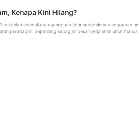
am, Kenapa Kini Hilang?
.00 bukanlah anomali atau gangguan tidur sebagaimana anggapan um
arah peradaban. Sepanjang sebagian besar perjalanan umat manusia, k
u
nusia
ur
a
iap
lam,
napa
ang?