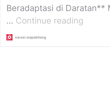
Beradaptasi di Daratan** 
Fosil
…
Continue reading
Reptil
289
Juta
narasi.siapabilang
Tahun
Ungkap
Asal-
usul
Cara
Mamalia
Bernapas