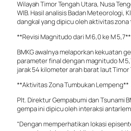
Wilayah Timor Tengah Utara, Nusa Tengg
WIB. Hasil analisis Badan Meteorologi,
dangkal yang dipicu oleh aktivitas zo
**Revisi Magnitudo dari M 6,0 ke M 5,7**
BMKG awalnya melaporkan kekuatan gem
parameter final dengan magnitudo M 5,7.
jarak 54 kilometer arah barat laut Tim
**Aktivitas Zona Tumbukan Lempeng**
Plt. Direktur Gempabumi dan Tsunami B
gempa ini dipicu oleh interaksi antarle
“Dengan memperhatikan lokasi episent