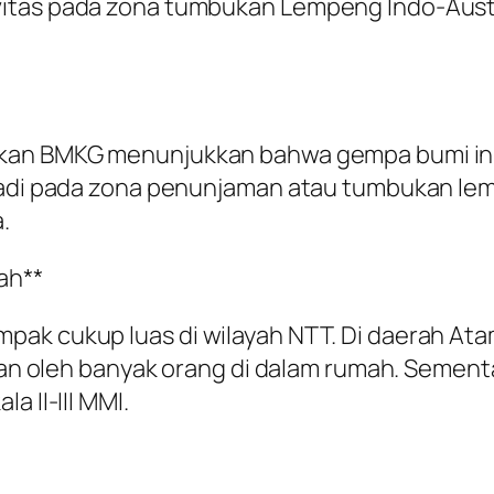
itas pada zona tumbukan Lempeng Indo-Austra
ukan BMKG menunjukkan bahwa gempa bumi ini
rjadi pada zona penunjaman atau tumbukan le
.
ah**
pak cukup luas di wilayah NTT. Di daerah At
akan oleh banyak orang di dalam rumah. Sement
a II-III MMI.