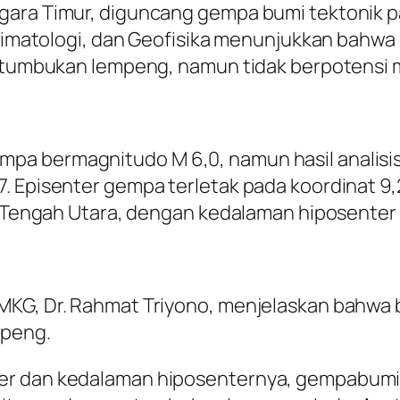
ara Timur, diguncang gempa bumi tektonik pad
 Klimatologi, dan Geofisika menunjukkan bahw
na tumbukan lempeng, namun tidak berpotensi
pa bermagnitudo M 6,0, namun hasil analis
 Episenter gempa terletak pada koordinat 9,22
or Tengah Utara, dengan kedalaman hiposenter
MKG, Dr. Rahmat Triyono, menjelaskan bahwa 
mpeng.
er dan kedalaman hiposenternya, gempabumi 