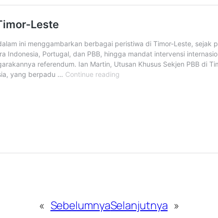
«
Sebelumnya
Selanjutnya
»