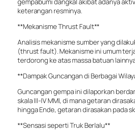
gempabumi dangkal akibat adanya aktiv
keterangan resminya.
**Mekanisme Thrust Fault**
Analisis mekanisme sumber yang dilak
(thrust fault). Mekanisme ini umum te
terdorong ke atas massa batuan lainnya
**Dampak Guncangan di Berbagai Wilay
Guncangan gempa ini dilaporkan berdam
skala III-IV MMI, di mana getaran diras
hingga Ende, getaran dirasakan pada skal
**Sensasi seperti Truk Berlalu**