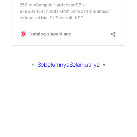
«
Sebelumnya
Selanjutnya
»