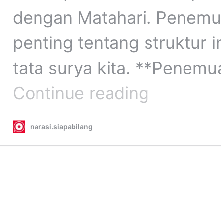
dengan Matahari. Penemu
penting tentang struktur i
tata surya kita. **Penem
Misteri
Continue reading
Komet
Antarbinatang
3I/ATLAS:
narasi.siapabilang
Komposisinya
Berubah
Drastis
Usai
Dekati
Matahari