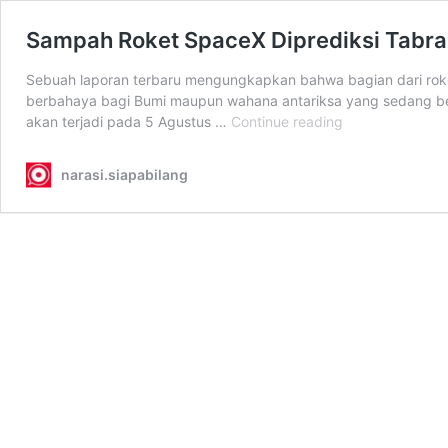
Sampah Roket SpaceX Diprediksi Tabra
Sebuah laporan terbaru mengungkapkan bahwa bagian dari roket 
berbahaya bagi Bumi maupun wahana antariksa yang sedang bero
Sampah
akan terjadi pada 5 Agustus …
Continue reading
Roket
SpaceX
narasi.siapabilang
Diprediksi
Tabrak
Bulan
Agustus
2026